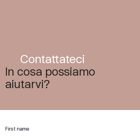
Contattateci
In cosa possiamo
aiutarvi?
First name