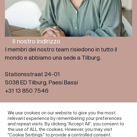
Il nostro indirizzo
I membri del nostro team risiedono in tutto il
mondo e abbiamo una sede a Tilburg.
Stationsstraat 24-01
5038 ED Tilburg, Paesi Bassi
+31 13 850 7546
We use cookies on our website to give you the most
Aperto:
relevant experience by remembering your preferences
Da lunedì a venerdì, dalle 9.00 alle 17.00
and repeat visits. By clicking “Accept All”, you consent to
the use of ALL the cookies. However, you may visit
"Cookie Settings" to provide a controlled consent.