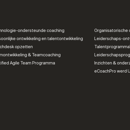
hnologie-ondersteunde coaching
Organisatorische 
oonlijke ontwikkeling en talentontwikkeling
Leiderschaps-ontw
chdesk opzetten
Talentprogramma’s
montwikkeling & Teamcoaching
Leiderschapsprog
tified Agile Team Programma
Inzichten & onder
eCoachPro werd