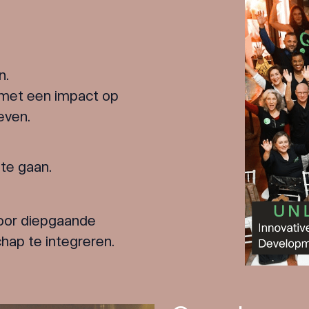
n.
– met een impact op
even.
te gaan.
door diepgaande
hap te integreren.