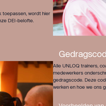
k toepassen, wordt hier
ze DEI-belofte
.
Gedragscod
Alle UNLOQ trainers, co
medewerkers onderschri
gedragscode. Deze code 
werken en hoe we ons g
Voorbeelden van