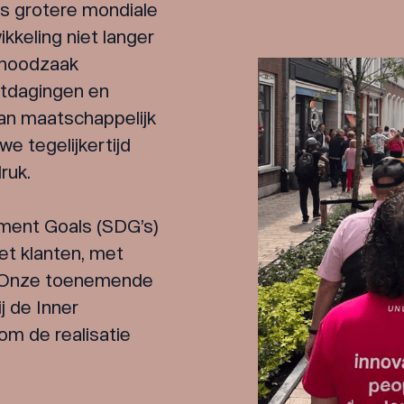
s grotere mondiale
kkeling niet langer
e noodzaak
itdagingen en
an maatschappelijk
e tegelijkertijd
ruk.
ment Goals (SDG’s)
et klanten, met
. Onze toenemende
j de Inner
om de realisatie