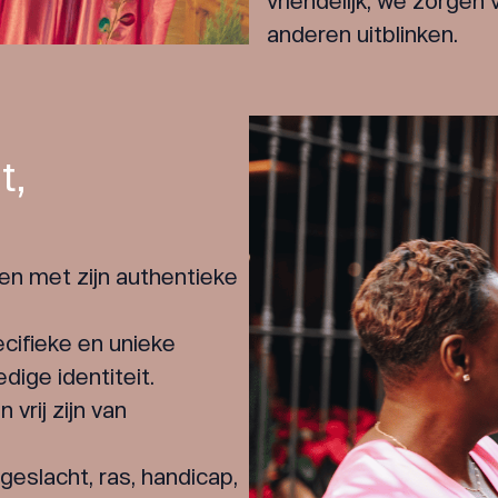
vriendelijk, we zorgen
anderen uitblinken.
t,
ken met zijn authentieke
cifieke en unieke
ige identiteit.
 vrij zijn van
geslacht, ras, handicap,