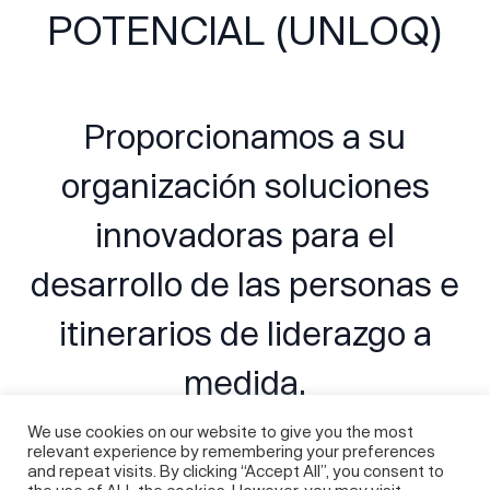
POTENCIAL (UNLOQ)
Proporcionamos a su
organización soluciones
innovadoras para el
desarrollo de las personas e
itinerarios de liderazgo a
medida.
We use cookies on our website to give you the most
relevant experience by remembering your preferences
and repeat visits. By clicking “Accept All”, you consent to
Póngase en contacto